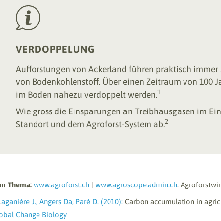
VERDOPPELUNG
Aufforstungen von Ackerland führen praktisch immer 
von Bodenkohlenstoff. Über einen Zeitraum von 100 J
1
im Boden nahezu verdoppelt werden.
Wie gross die Einsparungen an Treibhausgasen im Einz
2
Standort und dem Agroforst-System ab.
um Thema:
www.agroforst.ch
|
www.agroscope.admin.ch
: Agroforstwir
L
aganiére J., Angers Da, Paré D. (2010):
Carbon accumulation in agricul
obal Change Biology