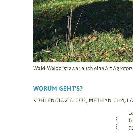
Wald-Weide ist zwar auch eine Art Agroforst
WORUM GEHT'S?
KOHLENDIOXID CO2, METHAN CH4, L
L
T
C