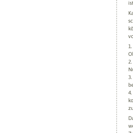
is
K
s
kö
v
Ob
N
be
k
z
D
we