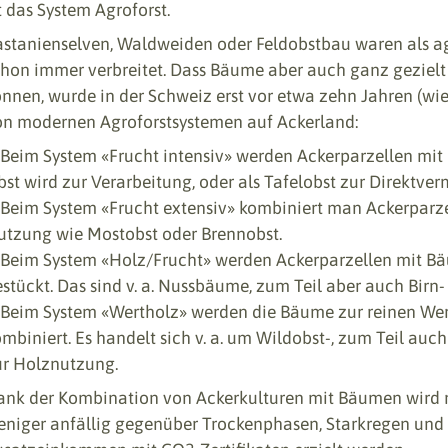
t das System Agroforst.
astanienselven, Waldweiden oder Feldobstbau waren als ag
chon immer verbreitet. Dass Bäume aber auch ganz gezielt
nnen, wurde in der Schweiz erst vor etwa zehn Jahren (wie
on modernen Agroforstsystemen auf Ackerland:
Beim System «Frucht intensiv» werden Ackerparzellen mit
st wird zur Verarbeitung, oder als Tafelobst zur Direktve
Beim System «Frucht extensiv» kombiniert man Ackerparz
utzung wie Mostobst oder Brennobst.
Beim System «Holz/Frucht» werden Ackerparzellen mit B
stückt. Das sind v. a. Nussbäume, zum Teil aber auch Bir
Beim System «Wertholz» werden die Bäume zur reinen Wer
ombiniert. Es handelt sich v. a. um Wildobst-, zum Teil 
ur Holznutzung.
ank der Kombination von Ackerkulturen mit Bäumen wird m
niger anfällig gegenüber Trockenphasen, Starkregen und v