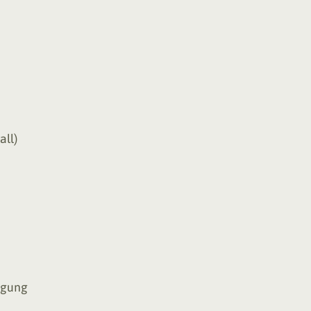
all)
egung