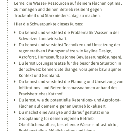
Lerne, die Wasser-Ressourcen auf deinem Flächen optimal
zu managen und deinen Betrieb resilient gegen
Klimawissen
Trockenheit und Starkniederschlag zu machen.
Hier die Schwerpunkte dieses Kurses:
Ideenkatalog
Du kennst und verstehst die Problematik Wasser in der
Fachbeiträge
Schweizer Landwirtschaft.
Eigene Publikationen
Du kennst und verstehst Techniken und Umsetzung der
Monitoring
regenerativen Lösungsansätze wie Keyline Design,
Links
Agroforst, Humusaufbau (ohne Bewässerungslösungen).
Du lernst Lösungsansätze für die besondere Situation in
der Schweiz kennen: Steilhänge, voralpiner bzw. alpiner
Neuigkeiten
Kontext und Grünland.
Du kennst und verstehst die Planung und Umsetzung von
Infiltrations- und Retentionsmassnahmen anhand des
Kurse
Praxisbetriebes Katzhof.
Du lernst, wie du potentielle Retentions- und Agroforst-
Archiv Kurse
Flächen auf deinem eigenen Betrieb lokalisiert.
Du machst eine Analyse und darauf gestützt eine
Grobplanung für deinen eigenen Betrieb:
Medien
Oberflächenabfluss, bestehende Wasser-Infrastruktur,
Problemstellen, Möglichkeiten und Ideen.