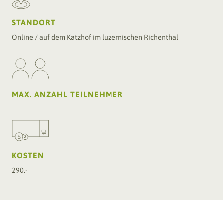
STANDORT
Online / auf dem Katzhof im luzernischen Richenthal
MAX. ANZAHL TEILNEHMER
Projekt
Organisation
Projektbeschrieb/Massnahmen
Meilensteine
KOSTEN
290.-
Pilotbetriebe
Portraits
Pilotprojekte