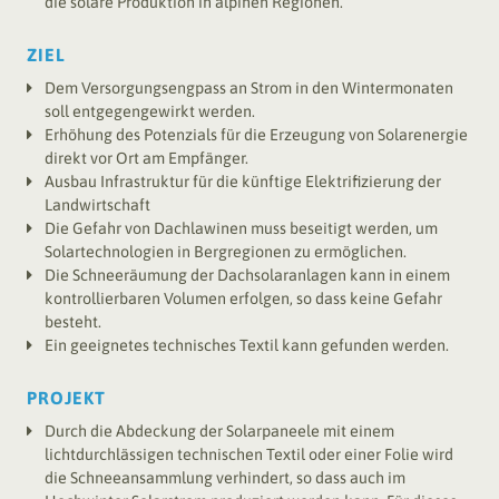
die solare Produktion in alpinen Regionen.
Klimawissen
ZIEL
Ideenkatalog
Dem Versorgungsengpass an Strom in den Wintermonaten
Fachbeiträge
soll entgegengewirkt werden.
Eigene Publikationen
Erhöhung des Potenzials für die Erzeugung von Solarenergie
Monitoring
direkt vor Ort am Empfänger.
Ausbau Infrastruktur für die künftige Elektrifizierung der
Links
Landwirtschaft
Die Gefahr von Dachlawinen muss beseitigt werden, um
Neuigkeiten
Solartechnologien in Bergregionen zu ermöglichen.
Die Schneeräumung der Dachsolaranlagen kann in einem
kontrollierbaren Volumen erfolgen, so dass keine Gefahr
Kurse
besteht.
Ein geeignetes technisches Textil kann gefunden werden.
Archiv Kurse
PROJEKT
Medien
Durch die Abdeckung der Solarpaneele mit einem
lichtdurchlässigen technischen Textil oder einer Folie wird
die Schneeansammlung verhindert, so dass auch im
Kontakt