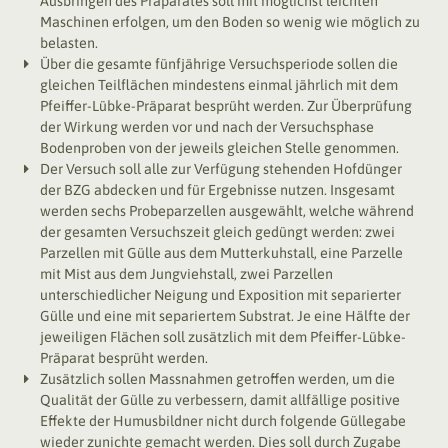
Ausbringen des Präparates soll mit möglichst leichten
Maschinen erfolgen, um den Boden so wenig wie möglich zu
belasten.
Über die gesamte fünfjährige Versuchsperiode sollen die
gleichen Teilflächen mindestens einmal jährlich mit dem
Pfeiffer-Lübke-Präparat besprüht werden. Zur Überprüfung
der Wirkung werden vor und nach der Versuchsphase
Bodenproben von der jeweils gleichen Stelle genommen.
Der Versuch soll alle zur Verfügung stehenden Hofdünger
der BZG abdecken und für Ergebnisse nutzen. Insgesamt
werden sechs Probeparzellen ausgewählt, welche während
der gesamten Versuchszeit gleich gedüngt werden: zwei
Parzellen mit Gülle aus dem Mutterkuhstall, eine Parzelle
mit Mist aus dem Jungviehstall, zwei Parzellen
unterschiedlicher Neigung und Exposition mit separierter
Gülle und eine mit separiertem Substrat. Je eine Hälfte der
jeweiligen Flächen soll zusätzlich mit dem Pfeiffer-Lübke-
Präparat besprüht werden.
Zusätzlich sollen Massnahmen getroffen werden, um die
Qualität der Gülle zu verbessern, damit allfällige positive
Effekte der Humusbildner nicht durch folgende Güllegabe
wieder zunichte gemacht werden. Dies soll durch Zugabe