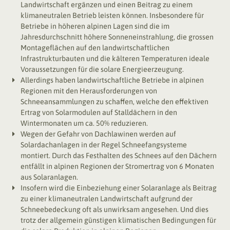
Landwirtschaft ergänzen und einen Beitrag zu einem
klimaneutralen Betrieb leisten können. Insbesondere für
Betriebe in höheren alpinen Lagen sind die im
Jahresdurchschnitt höhere Sonneneinstrahlung, die grossen
Montageflächen auf den landwirtschaftlichen
Infrastrukturbauten und die kälteren Temperaturen ideale
Voraussetzungen für die solare Energieerzeugung.
Allerdings haben landwirtschaftliche Betriebe in alpinen
Projekt
Regionen mit den Herausforderungen von
Schneeansammlungen zu schaffen, welche den effektiven
Organisation
Ertrag von Solarmodulen auf Stalldächern in den
Wintermonaten um ca. 50% reduzieren.
Projektbeschrieb/Massnahmen
Wegen der Gefahr von Dachlawinen werden auf
Meilensteine
Solardachanlagen in der Regel Schneefangsysteme
montiert. Durch das Festhalten des Schnees auf den Dächern
Pilotbetriebe
entfällt in alpinen Regionen der Stromertrag von 6 Monaten
aus Solaranlagen.
Insofern wird die Einbeziehung einer Solaranlage als Beitrag
Portraits
zu einer klimaneutralen Landwirtschaft aufgrund der
Pilotprojekte
Schneebedeckung oft als unwirksam angesehen. Und dies
trotz der allgemein günstigen klimatischen Bedingungen für